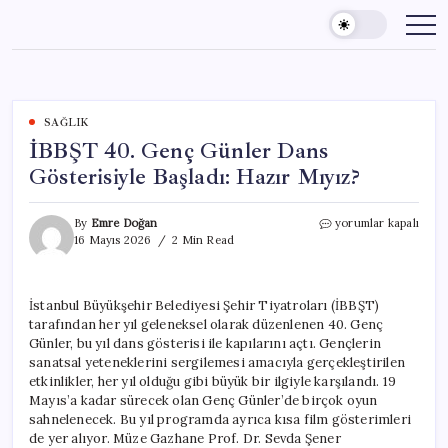
Skip
to
content
SAĞLIK
İBBŞT 40. Genç Günler Dans
Gösterisiyle Başladı: Hazır Mıyız?
İBBŞT
By
Emre Doğan
yorumlar kapalı
40.
16 Mayıs 2026
2 Min Read
Genç
Günler
Dans
İstanbul Büyükşehir Belediyesi Şehir Tiyatroları (İBBŞT)
Gösterisiyle
tarafından her yıl geleneksel olarak düzenlenen 40. Genç
Başladı:
Hazır
Günler, bu yıl dans gösterisi ile kapılarını açtı. Gençlerin
Mıyız?
sanatsal yeteneklerini sergilemesi amacıyla gerçekleştirilen
için
etkinlikler, her yıl olduğu gibi büyük bir ilgiyle karşılandı. 19
Mayıs’a kadar sürecek olan Genç Günler’de birçok oyun
sahnelenecek. Bu yıl programda ayrıca kısa film gösterimleri
de yer alıyor. Müze Gazhane Prof. Dr. Sevda Şener