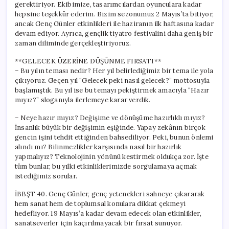
gerektiriyor. Ekibimize, tasarımcılardan oyunculara kadar
hepsine teşekkür ederim. Bizim sezonumuz 2 Mayıs’ta bitiyor,
ancak Genç Günler etkinlikleri ile haziranın ilk haftasına kadar
devam ediyor. Ayrıca, gençlik tiyatro festivalini daha geniş bir
zaman diliminde gerçekleştiriyoruz.
**GELECEK ÜZERİNE DÜŞÜNME FIRSATI**
– Bu yılın teması nedir? Her yıl belirlediğimiz bir tema ile yola
çıkıyoruz. Geçen yıl “Gelecek peki nasıl gelecek?” mottosuyla
başlamıştık. Bu yıl ise bu temayı pekiştirmek amacıyla “Hazır
mıyız?” sloganıyla ilerlemeye karar verdik.
– Neye hazır mıyız? Değişime ve dönüşüme hazırlıklı mıyız?
İnsanlık büyük bir değişimin eşiğinde. Yapay zekânın birçok
gencin işini tehdit ettiğinden bahsediliyor. Peki, bunun önlemi
alındı mı? Bilinmezlikler karşısında nasıl bir hazırlık
yapmalıyız? Teknolojinin yönünü kestirmek oldukça zor. İşte
tüm bunlar, bu yılki etkinliklerimizde sorgulamaya açmak
istediğimiz sorular.
İBBŞT 40. Genç Günler, genç yetenekleri sahneye çıkararak
hem sanat hem de toplumsal konulara dikkat çekmeyi
hedefliyor. 19 Mayıs’a kadar devam edecek olan etkinlikler,
sanatseverler için kaçırılmayacak bir fırsat sunuyor.