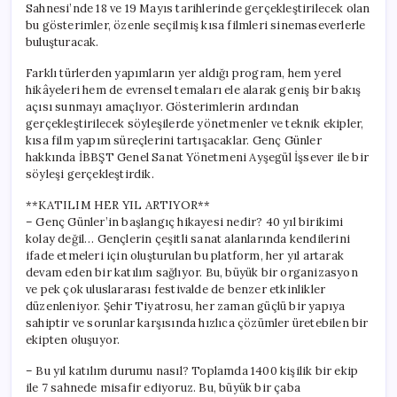
Sahnesi’nde 18 ve 19 Mayıs tarihlerinde gerçekleştirilecek olan
bu gösterimler, özenle seçilmiş kısa filmleri sinemaseverlerle
buluşturacak.
Farklı türlerden yapımların yer aldığı program, hem yerel
hikâyeleri hem de evrensel temaları ele alarak geniş bir bakış
açısı sunmayı amaçlıyor. Gösterimlerin ardından
gerçekleştirilecek söyleşilerde yönetmenler ve teknik ekipler,
kısa film yapım süreçlerini tartışacaklar. Genç Günler
hakkında İBBŞT Genel Sanat Yönetmeni Ayşegül İşsever ile bir
söyleşi gerçekleştirdik.
**KATILIM HER YIL ARTIYOR**
– Genç Günler’in başlangıç hikayesi nedir? 40 yıl birikimi
kolay değil… Gençlerin çeşitli sanat alanlarında kendilerini
ifade etmeleri için oluşturulan bu platform, her yıl artarak
devam eden bir katılım sağlıyor. Bu, büyük bir organizasyon
ve pek çok uluslararası festivalde de benzer etkinlikler
düzenleniyor. Şehir Tiyatrosu, her zaman güçlü bir yapıya
sahiptir ve sorunlar karşısında hızlıca çözümler üretebilen bir
ekipten oluşuyor.
– Bu yıl katılım durumu nasıl? Toplamda 1400 kişilik bir ekip
ile 7 sahnede misafir ediyoruz. Bu, büyük bir çaba