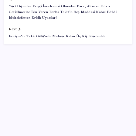
Yurt Dışından Vergi İncelemesi Olmadan Para, Altın ve Döviz
Getirilmesine İzin Veren Torba Teklifin Beş Maddesi Kabul Edildi:
Muhalefetten Kritik Uyarılar!
Next
Erciyes’te Tekir Gölü’nde Mahsur Kalan Üç Kişi Kurtarıldı
SON YAZILAR
Apple’dan Rekor: Premium Akıllı Telefon Pazarında
iPhone Hakimiyeti
Butlan yönetiminden dikkat çeken ‘transfer’ yorumu: