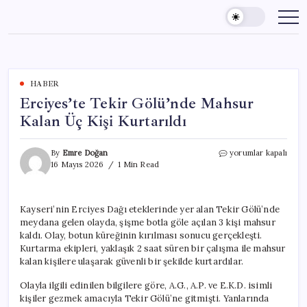
Skip
to
content
HABER
Erciyes’te Tekir Gölü’nde Mahsur
Kalan Üç Kişi Kurtarıldı
Erciyes’te
By
Emre Doğan
yorumlar kapalı
Tekir
16 Mayıs 2026
1 Min Read
Gölü’nde
Mahsur
Kalan
Kayseri’nin Erciyes Dağı eteklerinde yer alan Tekir Gölü’nde
Üç
meydana gelen olayda, şişme botla göle açılan 3 kişi mahsur
Kişi
Kurtarıldı
kaldı. Olay, botun küreğinin kırılması sonucu gerçekleşti.
için
Kurtarma ekipleri, yaklaşık 2 saat süren bir çalışma ile mahsur
kalan kişilere ulaşarak güvenli bir şekilde kurtardılar.
Olayla ilgili edinilen bilgilere göre, A.G., A.P. ve E.K.D. isimli
kişiler gezmek amacıyla Tekir Gölü’ne gitmişti. Yanlarında