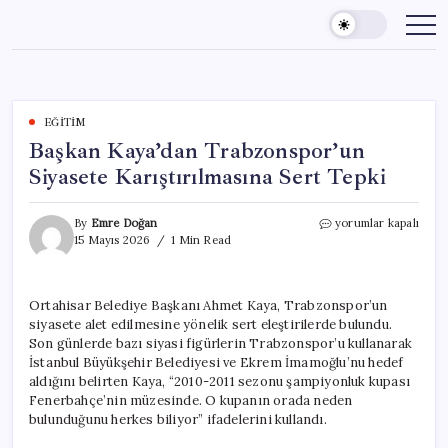
Skip
to
content
EĞITIM
Başkan Kaya’dan Trabzonspor’un
Siyasete Karıştırılmasına Sert Tepki
Başkan
By
Emre Doğan
yorumlar kapalı
Kaya’dan
15 Mayıs 2026
1 Min Read
Trabzonspor’un
Siyasete
Karıştırılmasına
Ortahisar Belediye Başkanı Ahmet Kaya, Trabzonspor’un
Sert
siyasete alet edilmesine yönelik sert eleştirilerde bulundu.
Tepki
için
Son günlerde bazı siyasi figürlerin Trabzonspor’u kullanarak
İstanbul Büyükşehir Belediyesi ve Ekrem İmamoğlu’nu hedef
aldığını belirten Kaya, “2010-2011 sezonu şampiyonluk kupası
Fenerbahçe’nin müzesinde. O kupanın orada neden
bulunduğunu herkes biliyor” ifadelerini kullandı.