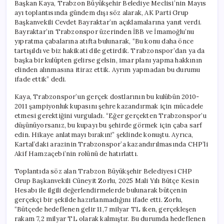
Başkan Kaya, Trabzon Büyükşehir Belediye Meclisi’nin Mayıs
ayı toplantısında gündem dışı söz alarak, AK Parti Grup
Başkanvekili Cevdet Bayraktar’ın açıklamalarına yanıt verdi.
Bayraktar’ın Trabzonspor üzerinden İBB ve İmamoğlu’nu
yıpratma çabalarına atıfta bulunarak, “Bu konu daha önce
tartışıldı ve biz hakikati dile getirdik. Trabzonspor’dan ya da
başka bir kulüpten gelirse gelsin, imar planı yapma hakkının
elinden alınmasına itiraz ettik. Ayrım yapmadan bu durumu
ifade ettik” dedi.
Kaya, Trabzonspor’un gerçek dostlarının bu kulübün 2010-
2011 şampiyonluk kupasını şehre kazandırmak için mücadele
etmesi gerektiğini vurguladı. “Eğer gerçekten Trabzonspor’u
düşünüyorsanız, bu kupayı bu şehirde görmek için çaba sarf
edin. Hikaye anlatmayı bırakın!” şeklinde konuştu. Ayrıca,
Kartal’daki arazinin Trabzonspor’a kazandırılmasında CHP’li
Akif Hamzaçebi’nin rolünü de hatırlattı.
Toplantıda söz alan Trabzon Büyükşehir Belediyesi CHP
Grup Başkanvekili Cüneyit Zorlu, 2025 Mali Yılı Bütçe Kesin
Hesabı ile ilgili değerlendirmelerde bulunarak bütçenin
gerçekçi bir şekilde hazırlanmadığını ifade etti. Zorlu,
“Bütçede hedeflenen gelir 11,7 milyar TL iken, gerçekleşen
rakam 7,2 milyar TL olarak kalmıştır. Bu durumda hedeflenen