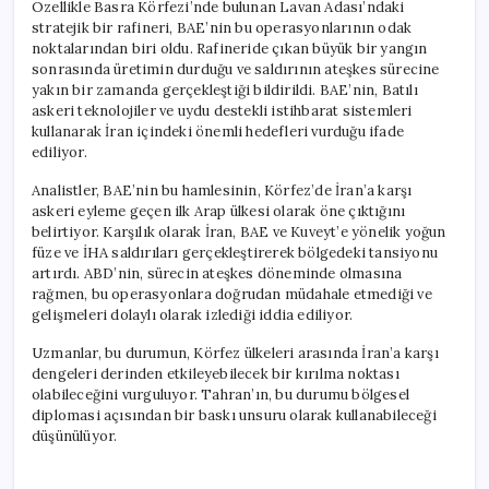
Özellikle Basra Körfezi’nde bulunan Lavan Adası’ndaki
stratejik bir rafineri, BAE’nin bu operasyonlarının odak
noktalarından biri oldu. Rafineride çıkan büyük bir yangın
sonrasında üretimin durduğu ve saldırının ateşkes sürecine
yakın bir zamanda gerçekleştiği bildirildi. BAE’nin, Batılı
askeri teknolojiler ve uydu destekli istihbarat sistemleri
kullanarak İran içindeki önemli hedefleri vurduğu ifade
ediliyor.
Analistler, BAE’nin bu hamlesinin, Körfez’de İran’a karşı
askeri eyleme geçen ilk Arap ülkesi olarak öne çıktığını
belirtiyor. Karşılık olarak İran, BAE ve Kuveyt’e yönelik yoğun
füze ve İHA saldırıları gerçekleştirerek bölgedeki tansiyonu
artırdı. ABD’nin, sürecin ateşkes döneminde olmasına
rağmen, bu operasyonlara doğrudan müdahale etmediği ve
gelişmeleri dolaylı olarak izlediği iddia ediliyor.
Uzmanlar, bu durumun, Körfez ülkeleri arasında İran’a karşı
dengeleri derinden etkileyebilecek bir kırılma noktası
olabileceğini vurguluyor. Tahran’ın, bu durumu bölgesel
diplomasi açısından bir baskı unsuru olarak kullanabileceği
düşünülüyor.