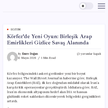
Skip
to
content
EĞITIM
Körfez’de Yeni Oyun: Birleşik Arap
Emirlikleri Gizlice Savaş Alanında
Körfez’de
By
Emre Doğan
yorumlar kapalı
Yeni
12 Mayıs 2026
1 Min Read
Oyun:
Birleşik
Arap
Körfez bölgesindeki askeri gerilimler yeni bir boyut
Emirlikleri
kazanıyor. The Wall Street Journal’ın haberine göre, Birleşik
Gizlice
Savaş
Arap Emirlikleri (BAE), ilk kez doğrudan müdahil olarak İran’a
Alanında
karşı kritik operasyonlar gerçekleştirdi. İddialara göre, BAE,
için
İran’ın ekonomik altyapısını hedef alan İHA ve hassas
güdümlü roket saldırıları düzenleyerek bölgedeki gerginlikleri
artırdı.