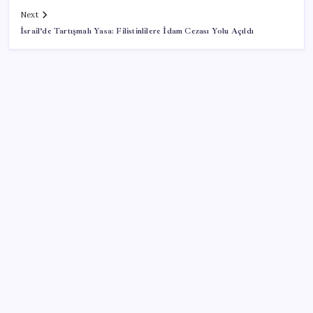
Next
İsrail’de Tartışmalı Yasa: Filistinlilere İdam Cezası Yolu Açıldı
SON YAZILAR
TBMM Adalet Komisyonu’nda ‘pislik’ tartışması:
MHP’li Bülbül masaya yumruk attı, İYİ Partili vekilin
üzerine yürüdü
Sürekli maddi sorun yaşayan insanların beyni daha
çabuk yaşlanabiliyor: ‘Beyin de yoruluyor’
Zihin Okuyan Yapay Zeka Firması: Beynini Okutana