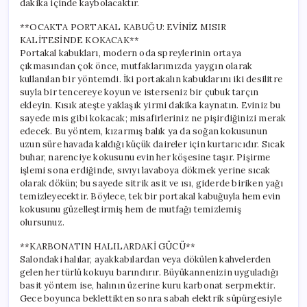
dakika içinde kaybolacaktır.
**OCAKTA PORTAKAL KABUĞU: EVİNİZ MISIR
KALİTESİNDE KOKACAK**
Portakal kabukları, modern oda spreylerinin ortaya
çıkmasından çok önce, mutfaklarımızda yaygın olarak
kullanılan bir yöntemdi. İki portakalın kabuklarını iki desilitre
suyla bir tencereye koyun ve isterseniz bir çubuk tarçın
ekleyin. Kısık ateşte yaklaşık yirmi dakika kaynatın. Eviniz bu
sayede mis gibi kokacak; misafirleriniz ne pişirdiğinizi merak
edecek. Bu yöntem, kızarmış balık ya da soğan kokusunun
uzun süre havada kaldığı küçük daireler için kurtarıcıdır. Sıcak
buhar, narenciye kokusunu evin her köşesine taşır. Pişirme
işlemi sona erdiğinde, sıvıyı lavaboya dökmek yerine sıcak
olarak dökün; bu sayede sitrik asit ve ısı, giderde biriken yağı
temizleyecektir. Böylece, tek bir portakal kabuğuyla hem evin
kokusunu güzelleştirmiş hem de mutfağı temizlemiş
olursunuz.
**KARBONATIN HALILARDAKİ GÜCÜ**
Salondaki halılar, ayakkabılardan veya dökülen kahvelerden
gelen her türlü kokuyu barındırır. Büyükannenizin uyguladığı
basit yöntem ise, halının üzerine kuru karbonat serpmektir.
Gece boyunca beklettikten sonra sabah elektrik süpürgesiyle