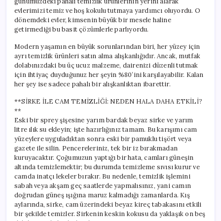
günümüzdeki pahalı temizlik ürünlerinin yerini alarak
evlerimizi temiz ve hoş kokulu tutmaya yardımcı oluyordu. O
dönemdeki evler, kimsenin büyük bir mesele haline
getirmediği bu basit çözümlerle parlıyordu.
Modern yaşamın en büyük sorunlarından biri, her yüzey için
ayrı temizlik ürünleri satın alma alışkanlığıdır. Ancak, mutfak
dolabınızdaki bu üç ucuz malzeme, dairenizi düzenli tutmak
için ihtiyaç duyduğunuz her şeyin %80’ini karşılayabilir. Kalan
her şey ise sadece pahalı bir alışkanlıktan ibarettir.
**SİRKE İLE CAM TEMİZLİĞİ: NEDEN HALA DAHA ETKİLİ?
**
Eski bir sprey şişesine yarım bardak beyaz sirke ve yarım
litre ılık su ekleyin; işte hazırlığınız tamam. Bu karışımı cam
yüzeylere uyguladıktan sonra eski bir pamuklu tişört veya
gazete ile silin. Pencereleriniz, tek bir iz bırakmadan
kuruyacaktır. Çoğumuzun yaptığı bir hata, camları güneşin
altında temizlemektir; bu durumda temizleme sıvısı kurur ve
camda inatçı lekeler bırakır. Bu nedenle, temizlik işlemini
sabah veya akşam geç saatlerde yapmalısınız, yani camın
doğrudan güneş ışığına maruz kalmadığı zamanlarda. Kış
aylarında, sirke, cam üzerindeki beyaz kireç tabakasını etkili
bir şekilde temizler. Sirkenin keskin kokusu da yaklaşık on beş