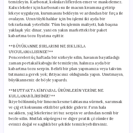
temizleyin. Karbonat, kokuları liflerden emer ve maskelemez.
Kalıcı lekeler için karbonatı su ile macun kıvamına getirip
lekeye uygulayın, kurumasını bekleyin ve ardından bir fırça ile
ovalayın. Uzun tüylü halılar için bu işlemi iki ayda bir
tekrarlamak yeterlidir. Tüm bu işlemin maliyeti, halı başına
yaklaşık yüz dinar, yani en yakın marketteki bir paket
kabartma tozu fiyatına eşittir.
**BÜYÜKANNE SIRLARINI NE SIKLIKLA
UYGULAMALISINIZ?**
Pencereleri üç haftada bir sirkeyle silin, havanın bayatladığı
zaman portakal kabuğu ile temizleyin, halınıza ayda bir
kabartma tozu serpin. Belirli bir plan yapmanıza veya takvim
tutmanıza gerek yok; ihtiyacınız olduğunda yapın. Unutmayın,
büyükanneniz de böyle yapardı.
**MUTFAKTA KİMYASAL ÜRÜNLERİN YERİNE NE
KULLANABİLİRSİNİZ?**
İkiye bölünmüş bir limonu kesme tahtasına sürmek, sarımsak
ve çiğ et kokusunu etkili bir şekilde giderir. Fırın hala
sıcakken, yağ lekelerine iri tuz serpin ve ardından nemli bir
bezle silin. Mutfak süpürgesi ve diğer pratik çözümler ile
evinizi doğal ve sağlıklı bir şekilde temizleyebilirsiniz.