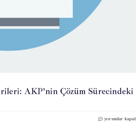
rileri: AKP’nin Çözüm Sürecindeki
PKK’nın
yorumlar kapal
CHP’ye
Yönelik