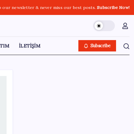
o our newsletter & never miss our best posts.
Subscribe Now!
TIM
İLETİŞİM
Subscribe
SON YAZILAR
Değerinden 500 milyar dolar eridi