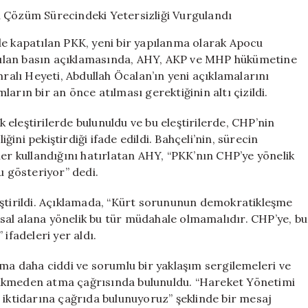
Eleştirileri:
AKP’nin
Çözüm
de kapatılan PKK, yeni bir yapılanma olarak Apocu
Sürecindeki
ılan basın açıklamasında, AHY, AKP ve MHP hükümetine
Yetersizliği
mralı Heyeti, Abdullah Öcalan’ın yeni açıklamalarını
Vurgulandı
için
arın bir an önce atılması gerektiğinin altı çizildi.
eleştirilerde bulunuldu ve bu eleştirilerde, CHP’nin
ni pekiştirdiği ifade edildi. Bahçeli’nin, sürecin
ler kullandığını hatırlatan AHY, “PKK’nın CHP’ye yönelik
u gösteriyor” dedi.
eştirildi. Açıklamada, “Kürt sorununun demokratikleşme
al alana yönelik bu tür müdahale olmamalıdır. CHP’ye, bu
ifadeleri yer aldı.
 daha ciddi ve sorumlu bir yaklaşım sergilemeleri ve
cikmeden atma çağrısında bulunuldu. “Hareket Yönetimi
 iktidarına çağrıda bulunuyoruz” şeklinde bir mesaj