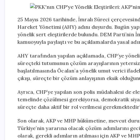
25 Mayıs 2026 tarihinde, İmralı Süreci çerçevesin
Hareket Yönetimi (AHY) adını duyurdu. Bugün yap
yönelik sert eleştirilerde bulundu. DEM Parti’nin İ
kamuoyuyla paylaştı ve bu açıklamalarda yasal adıml
AHY tarafından yapılan açıklamada, CHP’ye yönelik 
süreçteki tutumunun çözüm arayışlarının yetersizliği
başlatılmasında Öcalan’a yönelik umut verici ifade
çıkışı, süreçte bir çözüm anlayışının eksik olduğun
Ayrıca, CHP’ye yapılan son polis müdahalesi de el
temelinde çözülmesi gerekiyorsa, demokratik siyas
süreçte daha aktif bir rol verilmesi gerekmektedir” 
Son olarak, AKP ve MHP hükümetine, mevcut duruma
Türkiye’nin yararına olacak çözüm adımlarını ge
olarak, gerekli adımların atılması için AKP ve MHP