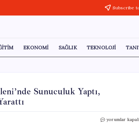
Subscribe t
ĞİTİM
EKONOMİ
SAĞLIK
TEKNOLOJİ
TANI
leni’nde Sunuculuk Yaptı,
arattı
Eser
yorumlar kapal
Yenenler,
AKP
Gençlik