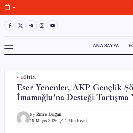
Skip
-
to
content
https://www.facebook.com/
https://twitter.com/
https://t.me/
https://www.instagram.com/
https://youtube.com/
ANA SAYFA
E
EĞITIM
Eser Yenenler, AKP Gençlik Şö
İmamoğlu’na Desteği Tartışma Y
By
Emre Doğan
16 Mayıs 2026
1 Min Read