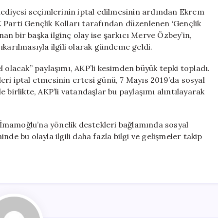
Şöleni’nde
lediyesi seçimlerinin iptal edilmesinin ardından Ekrem
Sunuculuk
 Parti Gençlik Kolları tarafından düzenlenen ‘Gençlik
Yaptı,
anan bir başka ilginç olay ise şarkıcı Merve Özbey’in,
İmamoğlu’na
karılmasıyla ilgili olarak gündeme geldi.
Desteği
Tartışma
l olacak” paylaşımı, AKP’li kesimden büyük tepki topladı.
Yarattı
ri iptal etmesinin ertesi günü, 7 Mayıs 2019’da sosyal
için
 birlikte, AKP’li vatandaşlar bu paylaşımı alıntılayarak
ve İmamoğlu’na yönelik destekleri bağlamında sosyal
de bu olayla ilgili daha fazla bilgi ve gelişmeler takip