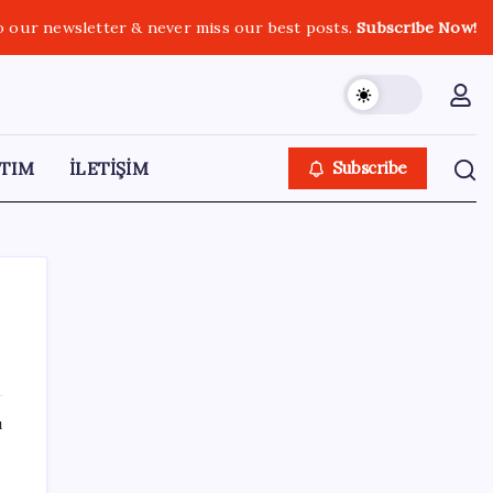
o our newsletter & never miss our best posts.
Subscribe Now!
TIM
İLETİŞİM
Subscribe
SON YAZILAR
ı
Zihin Okuyan Yapay Zeka Firması: Beynini
Okutana 50 Dolar