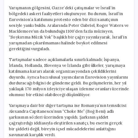
Yarışmanın gölgesini, Gazze’deki çatışmalar ve İsrail’in
bölgedeki askeri faaliyetleri oluşturuyor. Bu durum, İsrail’in
Eurovision’a katılımını protesto eden bir dizi sanatçının
sesiyle yankı buldu. Aralarında Peter Gabriel, Roger Waters ve
Macklemore’un da bulunduğu 1100’den fazla müzisyen,
“Soykırıma Müzik Yok” başlıklı bir çağrı yayınlayarak, İsrail’in
yarışmadan çıkarılmaması halinde boykot edilmesi
gerektiğini vurguladı.
Tartışmalar sadece açıklamalarla sınırlı kalmadı; İspanya,
İrlanda, Hollanda, Slovenya ve İzlanda gibi ülkeler, yarışmaya
katılmama kararı alarak organizasyondan çekildiklerini
duyurdu. Ayrıca bazı ulusal yayıncıların Eurovision yayınlarını
durduracağı bilgisi de gündeme geldi. Bu gelişmelerin, her yıl
yaklaşık 170 milyon izleyiciye ulaşan izlenme oranları üzerinde
olumsuz bir etkisi olabileceği düşünülüyor.
Yarışmaya dair bir diğer tartışma ise Romanya’nın temsilcisi
Alexandra Capitanescu’nun “Choke Me” (Boğ Beni) adlı
şarkısının sözleri üzerinden yapıldı. Şarkının şiddet
çağrıştırdığı iddiasıyla eleştirilen sanatçı, bu eserin gerçek
bir şiddeti değil, bireyin içsel mücadelelerini anlattığını
savunarak karşılık verdi.