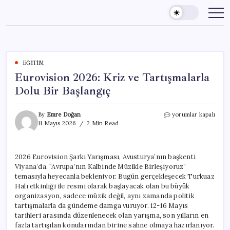
Skip
to
content
EĞITIM
Eurovision 2026: Kriz ve Tartışmalarla
Dolu Bir Başlangıç
Eurovision
By
Emre Doğan
yorumlar kapalı
2026:
11 Mayıs 2026
2 Min Read
Kriz
ve
Tartışmalarla
2026 Eurovision Şarkı Yarışması, Avusturya’nın başkenti
Dolu
Viyana’da, “Avrupa’nın Kalbinde Müzikle Birleşiyoruz”
Bir
Başlangıç
temasıyla heyecanla bekleniyor. Bugün gerçekleşecek Turkuaz
için
Halı etkinliği ile resmi olarak başlayacak olan bu büyük
organizasyon, sadece müzik değil, aynı zamanda politik
tartışmalarla da gündeme damga vuruyor. 12-16 Mayıs
tarihleri arasında düzenlenecek olan yarışma, son yılların en
fazla tartışılan konularından birine sahne olmaya hazırlanıyor.