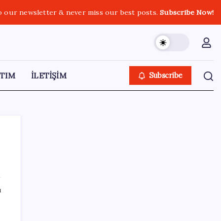
o our newsletter & never miss our best posts.
Subscribe Now!
TIM
İLETİŞİM
Subscribe
SON YAZILAR
ı
Apple’ın alışık olmadığı tablo: iPhone 18
öncesi bellek pazarlığı tersine döndü