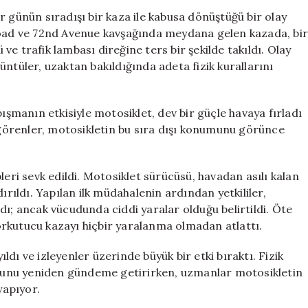
Asılı
r günün sıradışı bir kaza ile kabusa dönüştüğü bir olay
Kalan
Road ve 72nd Avenue kavşağında meydana gelen kazada, bir
Sürücü
e trafik lambası direğine ters bir şekilde takıldı. Olay
Hayatını
ntüler, uzaktan bakıldığında adeta fizik kurallarını
Kayıp
Etmedi
için
pışmanın etkisiyle motosiklet, dev bir güçle havaya fırladı
ı görenler, motosikletin bu sıra dışı konumunu görünce
leri sevk edildi. Motosiklet sürücüsü, havadan asılı kalan
ırıldı. Yapılan ilk müdahalenin ardından yetkililer,
dı; ancak vücudunda ciddi yaralar olduğu belirtildi. Öte
rkutucu kazayı hiçbir yaralanma olmadan atlattı.
dı ve izleyenler üzerinde büyük bir etki bıraktı. Fizik
nusunu yeniden gündeme getirirken, uzmanlar motosikletin
yapıyor.