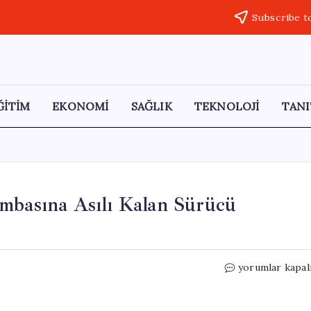
Subscribe t
ĞİTİM
EKONOMİ
SAĞLIK
TEKNOLOJİ
TANI
ambasına Asılı Kalan Sürücü
Motosiklet
yorumlar kapal
Kazasında
Trafik
Lambasına