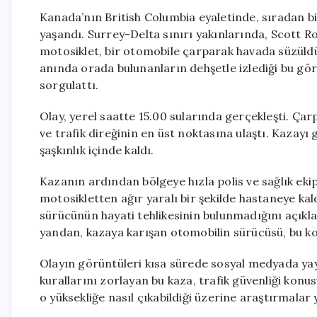
Kanada’nın British Columbia eyaletinde, sıradan bi
yaşandı. Surrey-Delta sınırı yakınlarında, Scott 
motosiklet, bir otomobile çarparak havada süzüldü v
anında orada bulunanların dehşetle izlediği bu görü
sorgulattı.
Olay, yerel saatte 15.00 sularında gerçekleşti. Çar
ve trafik direğinin en üst noktasına ulaştı. Kazay
şaşkınlık içinde kaldı.
Kazanın ardından bölgeye hızla polis ve sağlık ekip
motosikletten ağır yaralı bir şekilde hastaneye kald
sürücünün hayati tehlikesinin bulunmadığını açıkla
yandan, kazaya karışan otomobilin sürücüsü, bu ko
Olayın görüntüleri kısa sürede sosyal medyada yayıl
kurallarını zorlayan bu kaza, trafik güvenliği ko
o yüksekliğe nasıl çıkabildiği üzerine araştırmalar 