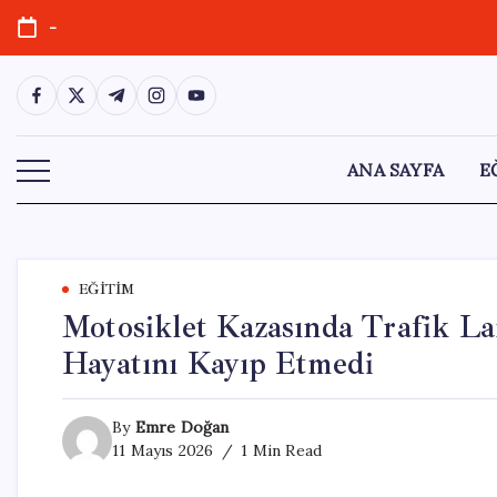
Skip
-
to
content
https://www.facebook.com/
https://twitter.com/
https://t.me/
https://www.instagram.com/
https://youtube.com/
ANA SAYFA
E
EĞITIM
Motosiklet Kazasında Trafik L
Hayatını Kayıp Etmedi
By
Emre Doğan
11 Mayıs 2026
1 Min Read