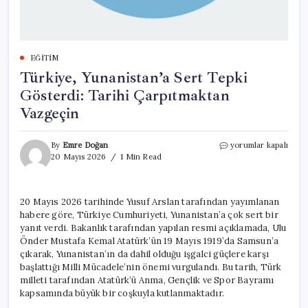
EĞITIM
Türkiye, Yunanistan’a Sert Tepki
Gösterdi: Tarihi Çarpıtmaktan
Vazgeçin
Türkiye,
By
Emre Doğan
yorumlar kapalı
Yunanistan’a
20 Mayıs 2026
1 Min Read
Sert
Tepki
Gösterdi:
20 Mayıs 2026 tarihinde Yusuf Arslan tarafından yayımlanan
Tarihi
habere göre, Türkiye Cumhuriyeti, Yunanistan’a çok sert bir
Çarpıtmaktan
Vazgeçin
yanıt verdi. Bakanlık tarafından yapılan resmi açıklamada, Ulu
için
Önder Mustafa Kemal Atatürk’ün 19 Mayıs 1919’da Samsun’a
çıkarak, Yunanistan’ın da dahil olduğu işgalci güçlere karşı
başlattığı Milli Mücadele’nin önemi vurgulandı. Bu tarih, Türk
milleti tarafından Atatürk’ü Anma, Gençlik ve Spor Bayramı
kapsamında büyük bir coşkuyla kutlanmaktadır.