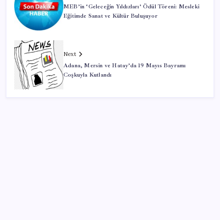
MEB’in ‘Geleceğin Yıldızları’ Ödül Töreni: Mesleki
Eğitimde Sanat ve Kültür Buluşuyor
Next
Adana, Mersin ve Hatay’da 19 Mayıs Bayramı
Coşkuyla Kutlandı
SON YAZILAR
TBMM Adalet Komisyonu’nda ‘pislik’ tartışması: