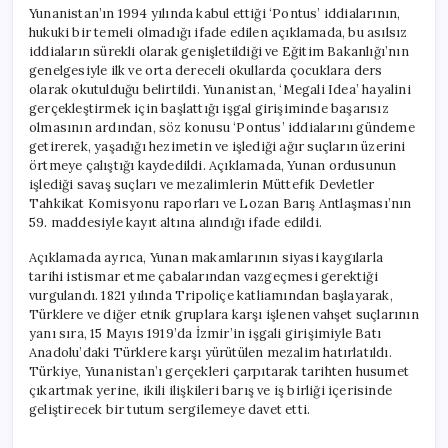
Yunanistan’ın 1994 yılında kabul ettiği ‘Pontus’ iddialarının,
hukuki bir temeli olmadığı ifade edilen açıklamada, bu asılsız
iddiaların sürekli olarak genişletildiği ve Eğitim Bakanlığı’nın
genelgesiyle ilk ve orta dereceli okullarda çocuklara ders
olarak okutulduğu belirtildi. Yunanistan, ‘Megali Idea’ hayalini
gerçekleştirmek için başlattığı işgal girişiminde başarısız
olmasının ardından, söz konusu ‘Pontus’ iddialarını gündeme
getirerek, yaşadığı hezimetin ve işlediği ağır suçların üzerini
örtmeye çalıştığı kaydedildi. Açıklamada, Yunan ordusunun
işlediği savaş suçları ve mezalimlerin Müttefik Devletler
Tahkikat Komisyonu raporları ve Lozan Barış Antlaşması’nın
59. maddesiyle kayıt altına alındığı ifade edildi.
Açıklamada ayrıca, Yunan makamlarının siyasi kaygılarla
tarihi istismar etme çabalarından vazgeçmesi gerektiği
vurgulandı. 1821 yılında Tripoliçe katliamından başlayarak,
Türklere ve diğer etnik gruplara karşı işlenen vahşet suçlarının
yanı sıra, 15 Mayıs 1919’da İzmir’in işgali girişimiyle Batı
Anadolu’daki Türklere karşı yürütülen mezalim hatırlatıldı.
Türkiye, Yunanistan’ı gerçekleri çarpıtarak tarihten husumet
çıkartmak yerine, ikili ilişkileri barış ve iş birliği içerisinde
geliştirecek bir tutum sergilemeye davet etti.